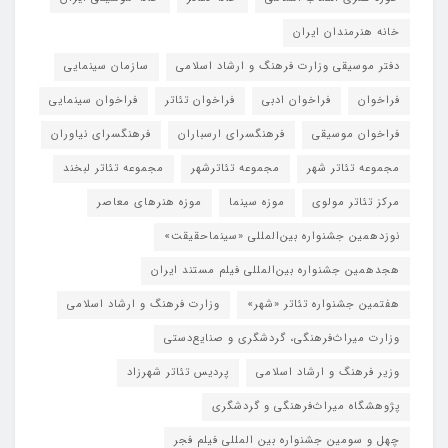
خانه هنرمندان ایران
دفتر موسیقی وزارت فرهنگ و ارشاد اسلامی
سازمان سینمایی
فراخوان
فراخوان ادبی
فراخوان تئاتر
فراخوان سینمایی
فراخوان موسیقی
فرهنگسرای ارسباران
فرهنگسرای نیاوران
مجموعه تئاتر شهر
مجموعه تئاترشهر
مجموعه تئاتر لبخند
مرکز تئاتر مولوی
موزه سینما
موزه هنرهای معاصر
نوزدهمین جشنواره بین‌المللی «سینماحقیقت»
هجدهمین جشنواره بین‌المللی فیلم مستند ایران
هفتمین جشنواره تئاتر «شهر»
وزارت فرهنگ و ارشاد اسلامی
وزارت میراث‌فرهنگی، گردشگری و صنایع‌دستی
وزیر فرهنگ و ارشاد اسلامی
پردیس تئاتر شهرزاد
پژوهشگاه میراث‌فرهنگی و گردشگری
چهل و سومین جشنواره بین المللی فیلم فجر