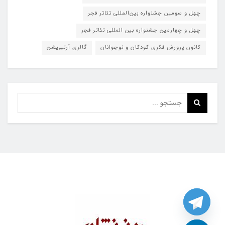
چهل و سومین جشنواره بین‌المللی تئاتر فجر
چهل و چهارمین جشنواره بین المللی تئاتر فجر
کانون پرورش فکری کودکان و نوجوانان
گالری آرتیبیشن