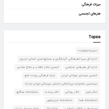
میراث فرهنگی
هنرهای تجسمی
Topics
«سینماحقیقت»
اداره کل میراث‌فرهنگی، گردشگری و صنایع‌دستی استان اردبیل
اداره کل هنرهای نمایشی
انجمن تئاتر انقلاب و دفاع مقدس
انجمن سینمای جوانان ایران
بنیاد فرهنگی روایت فتح
بیستمین جشنواره بین‌المللی نمایش عروسکی تهران-مبارک
تئاتر فجر
تالار رودکی
تالار وحدت
تماشاخانه سنگلج
تماشاخانه هما
تماشاخانه‌ ایران‌شهر
حوزه هنری انقلاب اسلامی
خانه تئاتر
خانه موسیقی ایران