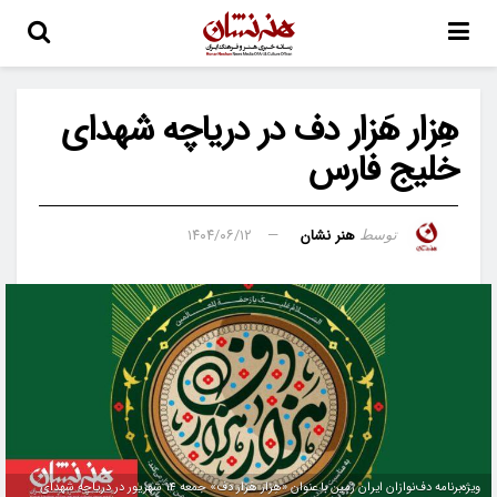
هِزار هَزار دف در دریاچه شهدای
خلیج فارس
هنر نشان
۱۴۰۴/۰۶/۱۲
توسط
ویژه‌برنامه دف‌نوازان ایران زمین با عنوان «هِزار هَزار دف» جمعه ۱۴ شهریور در دریاچه شهدای