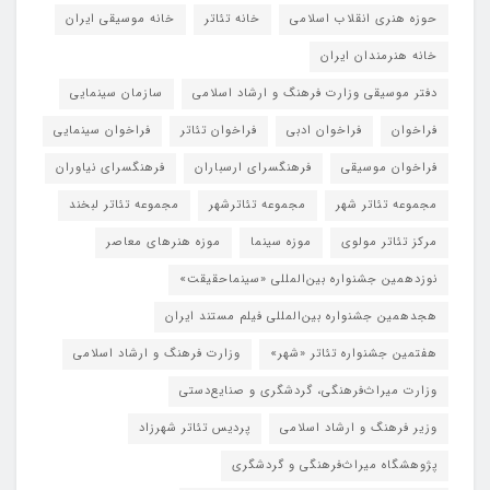
حوزه هنری انقلاب اسلامی
خانه تئاتر
خانه موسیقی ایران
خانه هنرمندان ایران
دفتر موسیقی وزارت فرهنگ و ارشاد اسلامی
سازمان سینمایی
فراخوان
فراخوان ادبی
فراخوان تئاتر
فراخوان سینمایی
فراخوان موسیقی
فرهنگسرای ارسباران
فرهنگسرای نیاوران
مجموعه تئاتر شهر
مجموعه تئاترشهر
مجموعه تئاتر لبخند
مرکز تئاتر مولوی
موزه سینما
موزه هنرهای معاصر
نوزدهمین جشنواره بین‌المللی «سینماحقیقت»
هجدهمین جشنواره بین‌المللی فیلم مستند ایران
هفتمین جشنواره تئاتر «شهر»
وزارت فرهنگ و ارشاد اسلامی
وزارت میراث‌فرهنگی، گردشگری و صنایع‌دستی
وزیر فرهنگ و ارشاد اسلامی
پردیس تئاتر شهرزاد
پژوهشگاه میراث‌فرهنگی و گردشگری