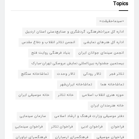
Topics
«سینماحقیقت»
اداره کل میراث‌فرهنگی، گردشگری و صنایع‌دستی استان اردبیل
اداره کل هنرهای نمایشی
انجمن تئاتر انقلاب و دفاع مقدس
انجمن سینمای جوانان ایران
بنیاد فرهنگی روایت فتح
بیستمین جشنواره بین‌المللی نمایش عروسکی تهران-مبارک
تئاتر فجر
تالار رودکی
تالار وحدت
تماشاخانه سنگلج
تماشاخانه هما
تماشاخانه‌ ایران‌شهر
حوزه هنری انقلاب اسلامی
خانه تئاتر
خانه موسیقی ایران
خانه هنرمندان ایران
دفتر موسیقی وزارت فرهنگ و ارشاد اسلامی
سازمان سینمایی
فراخوان
فراخوان ادبی
فراخوان تئاتر
فراخوان سینمایی
فراخوان موسیقی
فرهنگسرای ارسباران
فرهنگسرای نیاوران