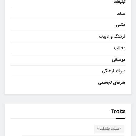
تبلیغات
سینما
عکس
فرهنگ و ادبیات
مطالب
موسیقی
میراث فرهنگی
هنرهای تجسمی
Topics
«سینماحقیقت»