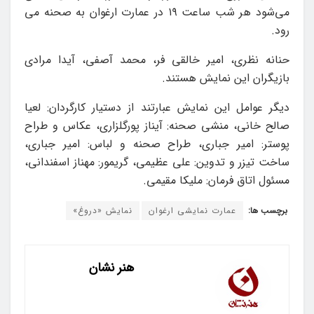
می‌شود هر شب ساعت ۱۹ در عمارت ارغوان به صحنه می
رود.
حنانه نظری، امیر خالقی فر، محمد آصفی، آیدا مرادی
بازیگران این نمایش هستند.
دیگر عوامل این نمایش عبارتند از دستیار کارگردان: لعیا
صالح خانی، منشی صحنه: آیناز پورگلزاری، عکاس و طراح
پوستر: امیر جباری، طراح صحنه و لباس: امیر جباری،
ساخت تیزر و تدوین: علی عظیمی، گریمور: مهناز اسفندانی،
مسئول اتاق فرمان: ملیکا مقیمی.
برچسب ها:
عمارت نمایشی ارغوان
نمایش «دروغ»
هنر نشان