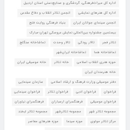
اداره کل میراث‌فرهنگی، گردشگری و صنایع‌دستی استان اردبیل
اداره کل هنرهای نمایشی
انجمن تئاتر انقلاب و دفاع مقدس
انجمن سینمای جوانان ایران
بنیاد فرهنگی روایت فتح
بیستمین جشنواره بین‌المللی نمایش عروسکی تهران-مبارک
تئاتر فجر
تالار رودکی
تالار وحدت
تماشاخانه سنگلج
تماشاخانه هما
تماشاخانه‌ ایران‌شهر
حوزه هنری انقلاب اسلامی
خانه تئاتر
خانه موسیقی ایران
خانه هنرمندان ایران
دفتر موسیقی وزارت فرهنگ و ارشاد اسلامی
سازمان سینمایی
فراخوان
فراخوان ادبی
فراخوان تئاتر
فراخوان سینمایی
فراخوان موسیقی
فرهنگسرای ارسباران
فرهنگسرای نیاوران
مجموعه تئاتر شهر
مجموعه تئاترشهر
مجموعه تئاتر لبخند
مرکز تئاتر مولوی
موزه سینما
موزه هنرهای معاصر