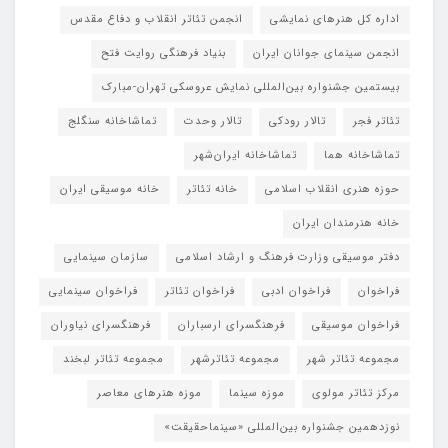
اداره کل هنرهای نمایشی
انجمن تئاتر انقلاب و دفاع مقدس
انجمن سینمای جوانان ایران
بنیاد فرهنگی روایت فتح
بیستمین جشنواره بین‌المللی نمایش عروسکی تهران-مبارک
تئاتر فجر
تالار رودکی
تالار وحدت
تماشاخانه سنگلج
تماشاخانه هما
تماشاخانه‌ ایران‌شهر
حوزه هنری انقلاب اسلامی
خانه تئاتر
خانه موسیقی ایران
خانه هنرمندان ایران
دفتر موسیقی وزارت فرهنگ و ارشاد اسلامی
سازمان سینمایی
فراخوان
فراخوان ادبی
فراخوان تئاتر
فراخوان سینمایی
فراخوان موسیقی
فرهنگسرای ارسباران
فرهنگسرای نیاوران
مجموعه تئاتر شهر
مجموعه تئاترشهر
مجموعه تئاتر لبخند
مرکز تئاتر مولوی
موزه سینما
موزه هنرهای معاصر
نوزدهمین جشنواره بین‌المللی «سینماحقیقت»