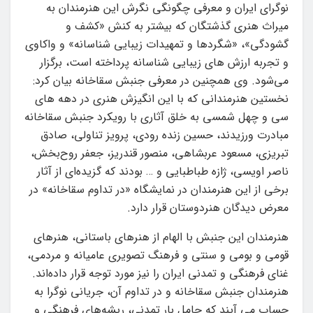
نوگرای ایران و معرفی چگونگی نگرش این هنرمندان به
میراث هنری گذشتگان که بیشتر به کنش «کشف و
گشودگی»، «شگردها و تمهیدات زیبایی شناسانه» و واکاوی
و تجربه ارزش های زیبایی شناسانه پرداخته است، برگزار
می‌شود. وی همچنین در معرفی جنبش سقاخانه بیان کرد:
نخستین هنرمندانی که با این انگیزش هنری در دهه های
سی و چهل شمسی به خلق آثاری با رویکرد جنبش سقاخانه
مبادرت ورزیدند، حسین زنده رودی، پرویز تناولی، صادق
تبریزی، مسعود عربشاهی، منصور قندریز، جعفر روح‌بخش،
ناصر اویسی، ژازه طباطبایی و … بودند که گزیده‌ای از آثار
برخی از این هنرمندان در نمایشگاه «در تداوم سقاخانه» در
معرض دیدگان هنردوستان قرار دارد.
هنرمندان این جنبش با الهام از هنرهای باستانی، هنرهای
قومی و بومی و سنتی و فرهنگ تصویری عامیانه و مردمی،
غنای فرهنگی و تمدنی ایران را نیز مورد توجه قرار داده‌اند.
هنرمندان جنبش سقاخانه و در تداوم آن، جریانی نوگرا به
حساب می آیند که حامل بار تمدنی، ریشه‌های فرهنگی و