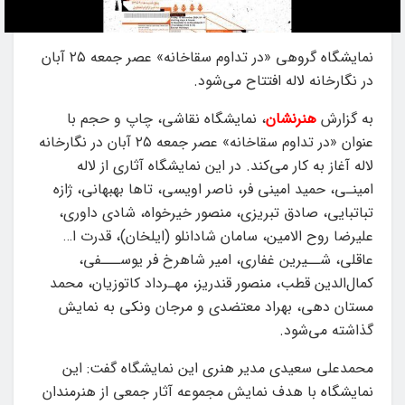
نمایشگاه گروهی «در تداوم سقاخانه» عصر جمعه ۲۵ آبان
در نگارخانه لاله افتتاح می‌شود.
به گزارش
هنرنشان
، نمایشگاه نقاشی، چاپ و حجم با
عنوان «در تداوم سقاخانه» عصر جمعه ۲۵ آبان در نگارخانه
لاله آغاز به کار می‌کند. در این نمایشگاه آثاری از لاله
امینـی، حمید امینی فر، ناصر اویسی، تاها بهبهانی، ژازه
تباتبایی، صادق تبریزی، منصور خیرخواه، شادی داوری،
علیرضا روح الامین، سامان شادانلو (ایلخان)، قدرت ا…
عاقلی، شــیرین غفاری، امیر شاهرخ فر یوســـفی،
کمال‌الدین قطب، منصور قندریز، مهـرداد کاتوزیان، محمد
مستان دهی، بهراد معتضدی و مرجان ونکی به نمایش
گذاشته می‌شود.
محمدعلی سعیدی مدیر هنری این نمایشگاه گفت: این
نمایشگاه با هدف نمایش مجموعه آثار جمعی از هنرمندان