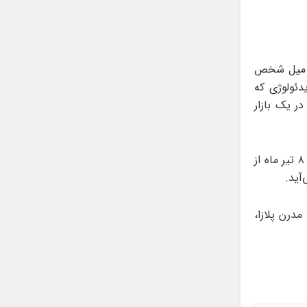
ط میل شخص
ئولوژی که
در یک بازار
مجموعه‌ی «من او هستم» به کیوریتوری رضا صادقی از روز جمعه ۲۴ اردیبهشت تا ۸ تیر ماه از
ن، بن‌بست نسترن، پلاک ۱، ساختمان مدرن پلازا،