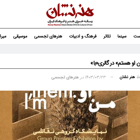
ست
سینما
تئاتر
فرهنگ و ادبیات
هنرهای تجسمی
موسیقی
میر
 او هستم» در گالری«با»
هنر نشان
۱۴۰۳/۰۳/۲۳
هنرهای تجسمی
ط
در