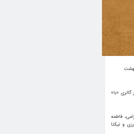
از هنرمندان جوان روز جمعه ۲۴ اردیبهشت
جمعه ۲۴ اردیبهشت در گالری «با»
امی، فاطمه
زی و نیکتا