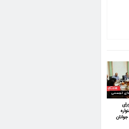
ای تجسمی
رای
اره
وانان