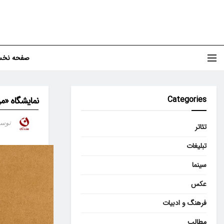
صفحه نخ
Categories
نمایشگاه «من
توس
تئاتر
تبلیغات
سینما
عکس
فرهنگ و ادبیات
مطالب