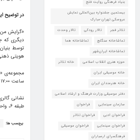
بنیاد فرهنگی روایت فتح
بیستمین جشنواره بین‌المللی نمایش
در توضیح ای
عروسکی تهران-مبارک
تئاتر فجر
تالار رودکی
تالار وحدت
«گرایش من 
دیگری که ج
تماشاخانه سنگلج
تماشاخانه هما
توسط بنیان‌
تماشاخانه‌ ایران‌شهر
هویتی ذهنی،
حوزه هنری انقلاب اسلامی
خانه تئاتر
خانه موسیقی ایران
ساعت ۱۷:۰۰ الی ۲۰:۰۰ و جمعه‌ها از ساعت ۱۶:۰۰ الی ۲۰:۰۰ در باگالری به نمایش درمی‌آید.
خانه هنرمندان ایران
دفتر موسیقی وزارت فرهنگ و ارشاد اسلامی
سازمان سینمایی
فراخوان
طبقه ۶، واحد ۶۰۲ و ۶۰۳۷
فراخوان ادبی
فراخوان تئاتر
برچسب ها:
گ
فراخوان سینمایی
فراخوان موسیقی
فرهنگسرای ارسباران