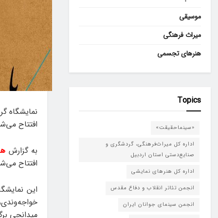
موسیقی
میراث فرهنگی
هنرهای تجسمی
Topics
افتتاح می‌شو
«سینماحقیقت»
اداره کل میراث‌فرهنگی، گردشگری و
به گزارش
هن
صنایع‌دستی استان اردبیل
افتتاح می‌ش
اداره کل هنرهای نمایشی
این نمایشگا
انجمن تئاتر انقلاب و دفاع مقدس
خواجه‌وندی،
انجمن سینمای جوانان ایران
میدانچی برگ