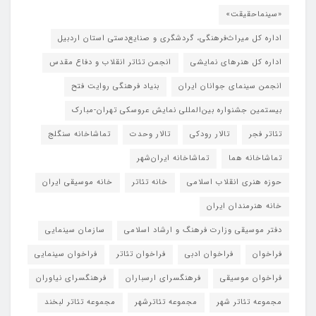
«سینماحقیقت»
اداره کل میراث‌فرهنگی، گردشگری و صنایع‌دستی استان اردبیل
اداره کل هنرهای نمایشی
انجمن تئاتر انقلاب و دفاع مقدس
انجمن سینمای جوانان ایران
بنیاد فرهنگی روایت فتح
بیستمین جشنواره بین‌المللی نمایش عروسکی تهران-مبارک
تئاتر فجر
تالار رودکی
تالار وحدت
تماشاخانه سنگلج
تماشاخانه هما
تماشاخانه‌ ایران‌شهر
حوزه هنری انقلاب اسلامی
خانه تئاتر
خانه موسیقی ایران
خانه هنرمندان ایران
دفتر موسیقی وزارت فرهنگ و ارشاد اسلامی
سازمان سینمایی
فراخوان
فراخوان ادبی
فراخوان تئاتر
فراخوان سینمایی
فراخوان موسیقی
فرهنگسرای ارسباران
فرهنگسرای نیاوران
مجموعه تئاتر شهر
مجموعه تئاترشهر
مجموعه تئاتر لبخند