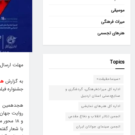
موسیقی
میراث فرهنگی
هنرهای تجسمی
Topics
مهلت ارسال 
«سینماحقیقت»
به گزارش
هن
جشنواره فیلم‌مقا
اداره کل میراث‌فرهنگی، گردشگری و
صنایع‌دستی استان اردبیل
اداره کل هنرهای نمایشی
روایت جهان 
انجمن تئاتر انقلاب و دفاع مقدس
و ۱۸ مح
انجمن سینمای جوانان ایران
با شعار گفت