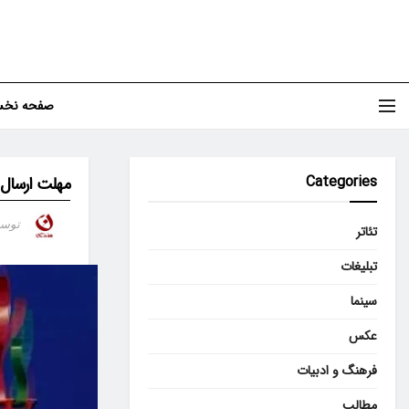
صفحه نخ
Categories
مهلت ارسال 
توس
تئاتر
تبلیغات
سینما
عکس
فرهنگ و ادبیات
مطالب