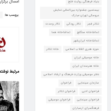
امسال برگزا
بنیاد فرهنگی روایت فتح
بیستمین جشنواره بین‌المللی نمایش
برچسب ها:
ب
عروسکی تهران-مبارک
تئاتر فجر
تالار رودکی
تالار وحدت
تماشاخانه سنگلج
تماشاخانه هما
تماشاخانه‌ ایران‌شهر
حوزه هنری انقلاب اسلامی
خانه تئاتر
خانه موسیقی ایران
خانه هنرمندان ایران
مرتبط
نوشته
دفتر موسیقی وزارت فرهنگ و ارشاد اسلامی
سازمان سینمایی
فراخوان
فراخوان ادبی
فراخوان تئاتر
فراخوان سینمایی
فراخوان موسیقی
فرهنگسرای ارسباران