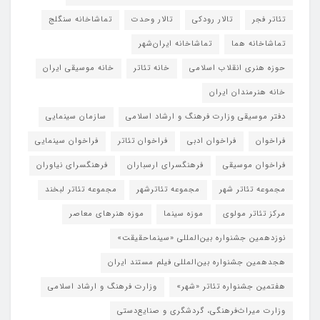
تئاتر فجر
تالار رودکی
تالار وحدت
تماشاخانه سنگلج
تماشاخانه هما
تماشاخانه‌ ایران‌شهر
حوزه هنری انقلاب اسلامی
خانه تئاتر
خانه موسیقی ایران
خانه هنرمندان ایران
دفتر موسیقی وزارت فرهنگ و ارشاد اسلامی
سازمان سینمایی
فراخوان
فراخوان ادبی
فراخوان تئاتر
فراخوان سینمایی
فراخوان موسیقی
فرهنگسرای ارسباران
فرهنگسرای نیاوران
مجموعه تئاتر شهر
مجموعه تئاترشهر
مجموعه تئاتر لبخند
مرکز تئاتر مولوی
موزه سینما
موزه هنرهای معاصر
نوزدهمین جشنواره بین‌المللی «سینماحقیقت»
هجدهمین جشنواره بین‌المللی فیلم مستند ایران
هفتمین جشنواره تئاتر «شهر»
وزارت فرهنگ و ارشاد اسلامی
وزارت میراث‌فرهنگی، گردشگری و صنایع‌دستی