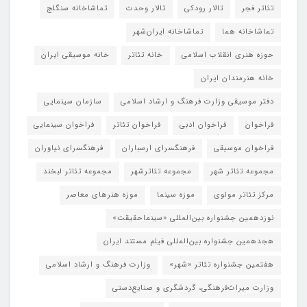
تئاتر فجر
تالار رودکی
تالار وحدت
تماشاخانه سنگلج
تماشاخانه هما
تماشاخانه‌ ایران‌شهر
حوزه هنری انقلاب اسلامی
خانه تئاتر
خانه موسیقی ایران
خانه هنرمندان ایران
دفتر موسیقی وزارت فرهنگ و ارشاد اسلامی
سازمان سینمایی
فراخوان
فراخوان ادبی
فراخوان تئاتر
فراخوان سینمایی
فراخوان موسیقی
فرهنگسرای ارسباران
فرهنگسرای نیاوران
مجموعه تئاتر شهر
مجموعه تئاترشهر
مجموعه تئاتر لبخند
مرکز تئاتر مولوی
موزه سینما
موزه هنرهای معاصر
نوزدهمین جشنواره بین‌المللی «سینماحقیقت»
هجدهمین جشنواره بین‌المللی فیلم مستند ایران
هفتمین جشنواره تئاتر «شهر»
وزارت فرهنگ و ارشاد اسلامی
وزارت میراث‌فرهنگی، گردشگری و صنایع‌دستی