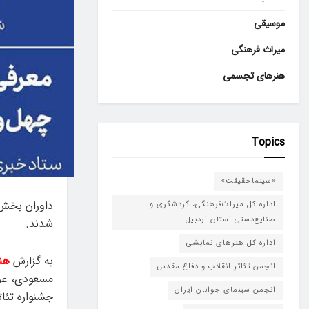
موسیقی
میراث فرهنگی
هنرهای تجسمی
Topics
«سینماحقیقت»
داوران بخش 
اداره کل میراث‌فرهنگی، گردشگری و
صنایع‌دستی استان اردبیل
شدند.
اداره کل هنرهای نمایشی
به گزارش
هن
انجمن تئاتر انقلاب و دفاع مقدس
مسعودی، عرفا
انجمن سینمای جوانان ایران
جشنواره تئاتر