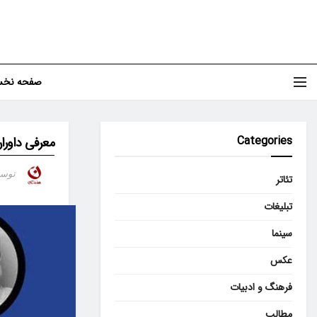
صفحه نخ
Categories
معرفی داورا
توس
تئاتر
تبلیغات
سینما
عکس
فرهنگ و ادبیات
مطالب