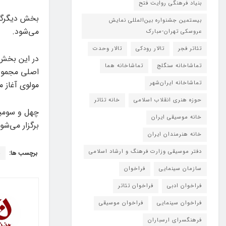
بنیاد فرهنگی روایت فتح
بخش دیگرگون
بیستمین جشنواره بین‌المللی نمایش
می‌شود.
عروسکی تهران-مبارک
تئاتر فجر
تالار رودکی
تالار وحدت
تماشاخانه سنگلج
تماشاخانه هما
اصلی مجموعه
مولوی آغاز م
تماشاخانه‌ ایران‌شهر
حوزه هنری انقلاب اسلامی
خانه تئاتر
خانه موسیقی ایران
برگزار می‌شو
خانه هنرمندان ایران
دفتر موسیقی وزارت فرهنگ و ارشاد اسلامی
برچسب ها:
چ
سازمان سینمایی
فراخوان
فراخوان ادبی
فراخوان تئاتر
فراخوان سینمایی
فراخوان موسیقی
فرهنگسرای ارسباران