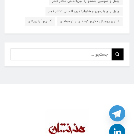
چهل و سومین جشنواره بین‌المللی تئاتر فجر
چهل و چهارمین جشنواره بین المللی تئاتر فجر
کانون پرورش فکری کودکان و نوجوانان
گالری آرتیبیشن