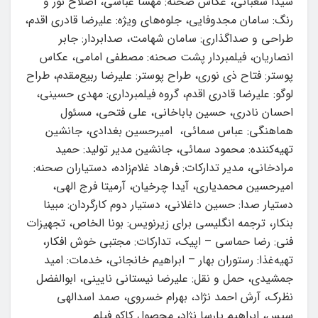
شیدا شعبانی، عکاس صحنه: مهسا عباسی، اصلاح نور و
رنگ: سامان مجدوفایی، جلوه‌های ویژه: علیرضا قادری اقدم،
طراحی و صداگذاری: سامان شهامت، صدابردار: جابر
انصاریان، فیلمبردار پشت صحنه: مصطفی امامی، عکاس
پوستر: فتاح ذی نوری، طراح پوستر: علیرضا ربیع‌مقدم، طراح
لوگو: علیرضا قادری اقدم، گروه فیلمبرداری: مهدی حسینی،
احسان نادری، حسین باباخانی، علی فتحی، مسئول
هماهنگی: عباس سمائی، امیرحسین بغدادی، جانشین
تهیه‌کننده: محمود سمائی، جانشین مدیر تولید: حمید
مرادخانی، مدیر تدارکات: فرهاد غلام‌زاده، دستیاران صحنه:
امیرحسین محمدیاری، آیدا چرخیان، آرمیتا فرج الهی،
دستیار صدا: حسین داغلانی، دستیار دوم کارگردان: مبینا
بنکار، ترجمه انگلیسی برای زیرنویس: بونا الخاص، تجهیزات
فنی: رضا حماسی – اپیک، تدارکات: مجتبی خوش افکار،
تهیه‌غذا: رستوران بهار – ابراهیم خانجانی، خدمات: امید
جمشیدی، حمل و نقل: علیرضا نیستانی نایینی، ابوالفضل
نظرک، آرش احمد نژاد، بهرام خسروی، صمد اسدالهی
سیس، ابراهیم پارسا نژاد، محصول کاکو فیلم.