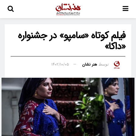
فیلم کوتاه «سامپو» در جشنواره
«داکا»
هنر نشان
۱۴۰۲/۱۰/۰۵
توسط