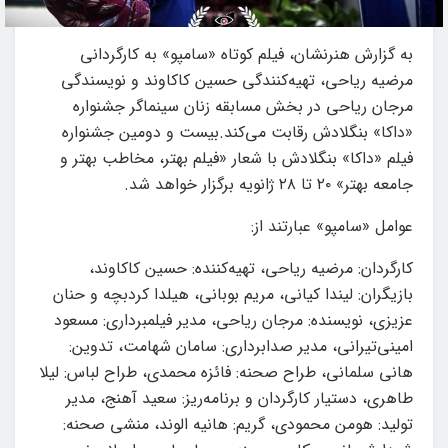
به گزارش هنرنشان، فیلم کوتاه «سامپو» به کارگردانی
مرضیه ریاحی، تهیه‌کنندگی حسین کاکاوند و نویسندگی
مرجان ریاحی در بخش مسابقه زنان سینماگر جشنواره
«داکا» بنگلادش رقابت می‌کند.بیست و دومین جشنواره
فیلم «داکا» بنگلادش با شعار «فیلم بهتر، مخاطب بهتر و
جامعه بهتر» ۲۰ تا ۲۸ ژانویه برگزار خواهد شد.
عوامل «سامپو» عبارتند از:
کارگردان: مرضیه ریاحی، تهیه‌کننده: حسین کاکاوند،
بازیگران: لیندا کیانی، مریم بوبانی، هیلدا کردبچه و حنان
عزیزی، نویسنده: مرجان ریاحی، مدیر فیلمبرداری: مسعود
امینی‌تیرانی، مدیر صدابرداری: سامان شهامت، تدوین:
هانی سلمانی، طراح صحنه: فائزه محمدی، طراح لباس: لیلا
طاهری، دستیار کارگردان و برنامه‌ریز: سعید آهنج، مدیر
تولید: هومن محمودی، گریم: هانیه الوند، منشی صحنه: