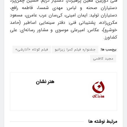
فنی دوربین: معین پرهیزگار، دستیار گریم: حسین چمن‌پرا،
دستیاران صحنه و لباس: مهدی شمسا، فاطمه رافع،
دستیاران تولید: ایمان امینی، کی‌سان عرب عامری، مسعود
مکری‌زاده، پشتیبانی فنی: دفتر سینمایی اساطیر (حامد
خوشرو)، عکاس: امیرعلی موسوی و مشاور رسانه‌ای: علی
کشاورز.
برچسب ها:
جشنواره فیلم کمرا زیزانیو
فیلم کوتاه «آنارشی»
مجید کاظمی
هنر نشان
مرتبط
نوشته ها