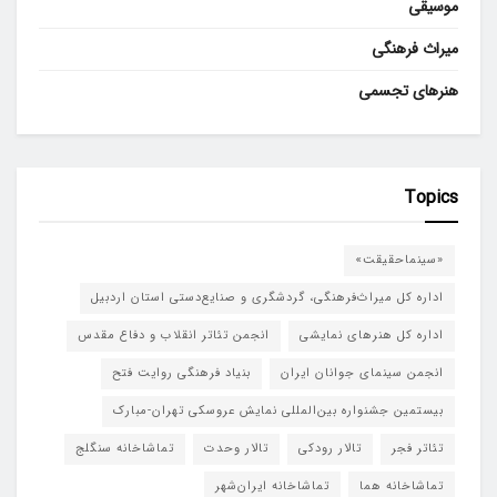
موسیقی
میراث فرهنگی
هنرهای تجسمی
Topics
«سینماحقیقت»
اداره کل میراث‌فرهنگی، گردشگری و صنایع‌دستی استان اردبیل
اداره کل هنرهای نمایشی
انجمن تئاتر انقلاب و دفاع مقدس
انجمن سینمای جوانان ایران
بنیاد فرهنگی روایت فتح
بیستمین جشنواره بین‌المللی نمایش عروسکی تهران-مبارک
تئاتر فجر
تالار رودکی
تالار وحدت
تماشاخانه سنگلج
تماشاخانه هما
تماشاخانه‌ ایران‌شهر