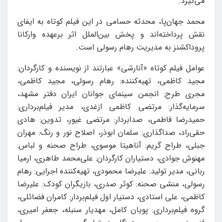
می‌گیرد.
محمد جهان‌پا، محدثه حسامی در این فیلم کوتاه به ایفای
نقش پرداخته‌اند و پخش بین‌الملل اثر برعهده وارکانا
پروداکشنز به مدیریت رهام رسولی است.
عوامل فیلم کوتاه «آنارشی» عبارتند از نویسنده و کارگردان:
مجید کاظمی، تهیه‌کننده: رهام رسولی، مجید کاظمی،
مجری طرح: انجمن سینمای جوانان ایران دفتر مشهد،
سرمایه‌گذار: مرتضی کاظمی ازغدی، مدیر فیلم‌برداری:
حمیدرضا فاطمی، صدابردار: مرتضی غیور، تدوین: هادی
حقی‌راد، صداگذاری: سلمان ابوذر، اصلاح نور و رنگ: مهران
جبلی، طراح گریم: آناهیتا موسوی، طراح صحنه و لباس:
مهنوش جوادی، دستیاران کارگردان: علی‌محمد طاهری، ارمیا
ربانی، مدیر تولید: علیرضا محمودی، تهیه‌کننده اجرایی: رهام
رسولی، منشی صحنه: کوثر صدری، بازیگران کودک: علیرضا
کاظمی، علی استادی، دستیار اول فیلم‌بردار: کامران فضائلی،
گروه فیلم‌برداری: پویان کامل، مهدیار سنبله، جعفر امیری،