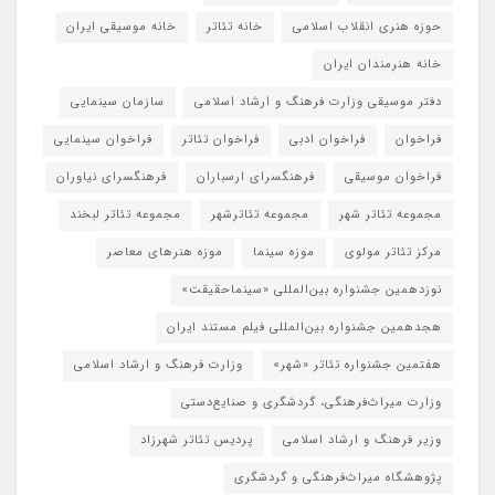
حوزه هنری انقلاب اسلامی
خانه تئاتر
خانه موسیقی ایران
خانه هنرمندان ایران
دفتر موسیقی وزارت فرهنگ و ارشاد اسلامی
سازمان سینمایی
فراخوان
فراخوان ادبی
فراخوان تئاتر
فراخوان سینمایی
فراخوان موسیقی
فرهنگسرای ارسباران
فرهنگسرای نیاوران
مجموعه تئاتر شهر
مجموعه تئاترشهر
مجموعه تئاتر لبخند
مرکز تئاتر مولوی
موزه سینما
موزه هنرهای معاصر
نوزدهمین جشنواره بین‌المللی «سینماحقیقت»
هجدهمین جشنواره بین‌المللی فیلم مستند ایران
هفتمین جشنواره تئاتر «شهر»
وزارت فرهنگ و ارشاد اسلامی
وزارت میراث‌فرهنگی، گردشگری و صنایع‌دستی
وزیر فرهنگ و ارشاد اسلامی
پردیس تئاتر شهرزاد
پژوهشگاه میراث‌فرهنگی و گردشگری