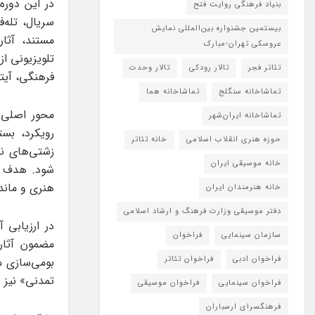
در این دوره
بنیاد فرهنگی روایت فتح
سریال، تله‌
بیستمین جشنواره بین‌المللی نمایش
مستند، آثار
عروسکی تهران-مبارک
تلویزیونی از
تئاتر فجر
تالار رودکی
تالار وحدت
فرهنگی، آیتم
تماشاخانه سنگلج
تماشاخانه هما
محور اصلی 
تماشاخانه‌ ایران‌شهر
رویکرد، بست
حوزه هنری انقلاب اسلامی
خانه تئاتر
زشتی‌های ن
خانه موسیقی ایران
شود. هدف آن
هنری و ماندگ
خانه هنرمندان ایران
دفتر موسیقی وزارت فرهنگ و ارشاد اسلامی
در ارزیابی 
سازمان سینمایی
فراخوان
مضمون آثار 
فراخوان ادبی
فراخوان تئاتر
بومی‌سازی م
تمدنی» نیز ب
فراخوان سینمایی
فراخوان موسیقی
فرهنگسرای ارسباران