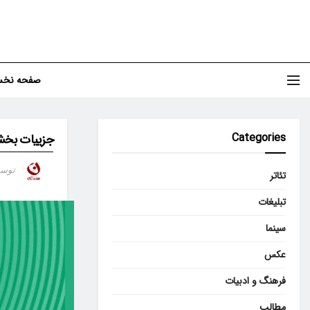
صفحه نخ
Categories
جزییات بخش 
توس
تئاتر
تبلیغات
سینما
عکس
فرهنگ و ادبیات
مطالب