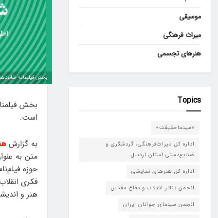
موسیقی
میراث فرهنگی
هنرهای تجسمی
بخش فیلمنامه شانزدهمی
Topics
بخش فیلمنام
است.
«سینماحقیقت»
به گزارش
هن
اداره کل میراث‌فرهنگی، گردشگری و
متن به عنوا
صنایع‌دستی استان اردبیل
حوزه فیلم‌ن
اداره کل هنرهای نمایشی
فکری انقلاب
انجمن تئاتر انقلاب و دفاع مقدس
هنر و اندیشه
انجمن سینمای جوانان ایران