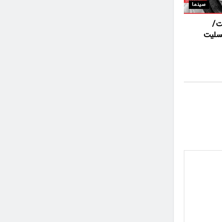
سینما
ت/
تسلیت