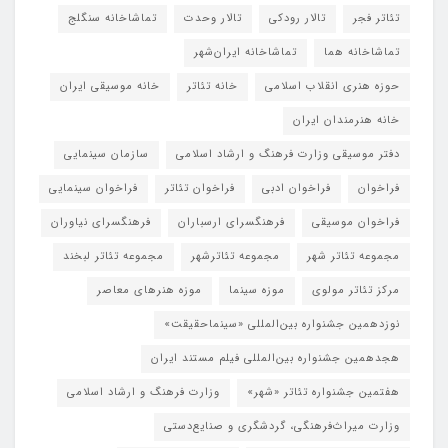
تئاتر فجر
تالار رودکی
تالار وحدت
تماشاخانه سنگلج
تماشاخانه هما
تماشاخانه‌ ایران‌شهر
حوزه هنری انقلاب اسلامی
خانه تئاتر
خانه موسیقی ایران
خانه هنرمندان ایران
دفتر موسیقی وزارت فرهنگ و ارشاد اسلامی
سازمان سینمایی
فراخوان
فراخوان ادبی
فراخوان تئاتر
فراخوان سینمایی
فراخوان موسیقی
فرهنگسرای ارسباران
فرهنگسرای نیاوران
مجموعه تئاتر شهر
مجموعه تئاترشهر
مجموعه تئاتر لبخند
مرکز تئاتر مولوی
موزه سینما
موزه هنرهای معاصر
نوزدهمین جشنواره بین‌المللی «سینماحقیقت»
هجدهمین جشنواره بین‌المللی فیلم مستند ایران
هفتمین جشنواره تئاتر «شهر»
وزارت فرهنگ و ارشاد اسلامی
وزارت میراث‌فرهنگی، گردشگری و صنایع‌دستی