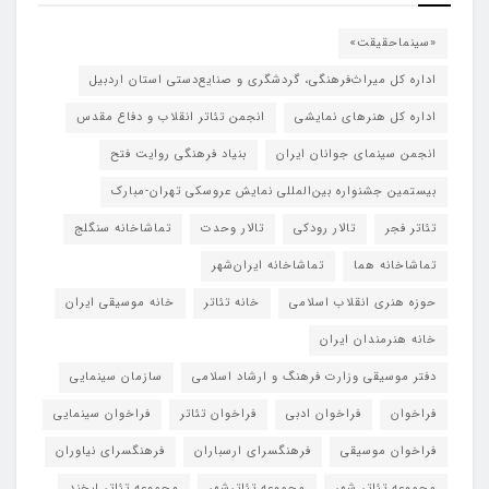
«سینماحقیقت»
اداره کل میراث‌فرهنگی، گردشگری و صنایع‌دستی استان اردبیل
اداره کل هنرهای نمایشی
انجمن تئاتر انقلاب و دفاع مقدس
انجمن سینمای جوانان ایران
بنیاد فرهنگی روایت فتح
بیستمین جشنواره بین‌المللی نمایش عروسکی تهران-مبارک
تئاتر فجر
تالار رودکی
تالار وحدت
تماشاخانه سنگلج
تماشاخانه هما
تماشاخانه‌ ایران‌شهر
حوزه هنری انقلاب اسلامی
خانه تئاتر
خانه موسیقی ایران
خانه هنرمندان ایران
دفتر موسیقی وزارت فرهنگ و ارشاد اسلامی
سازمان سینمایی
فراخوان
فراخوان ادبی
فراخوان تئاتر
فراخوان سینمایی
فراخوان موسیقی
فرهنگسرای ارسباران
فرهنگسرای نیاوران
مجموعه تئاتر شهر
مجموعه تئاترشهر
مجموعه تئاتر لبخند