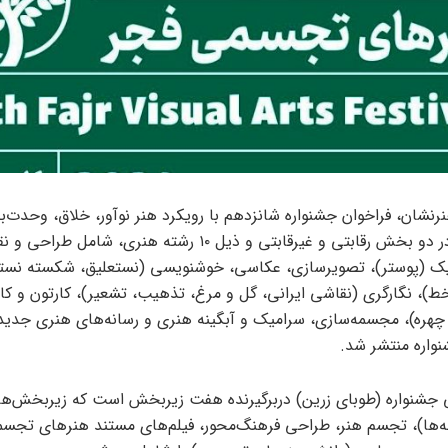
رنشان، فراخوان جشنواره شانزدهم با رویکرد هنر نوآور، خلاق، وحدت
امیدآفرین، در دو بخش رقابتی و غیرقابتی و ذیل ۱۰ رشته هنری، شامل طر
یک (پوستر)، تصویرسازی، عکاسی، خوشنویسی (نستعلیق، شکسته نستع
ط)، نگارگری (نقاشی ایرانی، گل و مرغ، تذهیب، تشعیر)، کارتون و کار
هره)، مجسمه‌سازی، سرامیک و آبگینه هنری و رسانه‌های هنری جدید،
نواره منتشر شد.
جشنواره (طوبای زرین) دربرگیرنده هفت زیربخش است که زیربخش‌های
‌ها)، تجسم هنر، طراحی فرهنگ‌محور، فیلم‌های مستند هنرهای تجسم