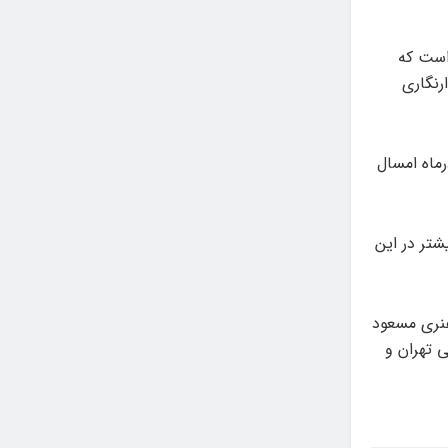
می فجر هم شامل ۶ زیربخش است که
رنگاری
ام در شانزدهمین جشنواره هنرهای تجسمی فجر، روز شنبه ۱۸ آذرماه امسال
شتر در این
هنری مسعود
ی تهران و