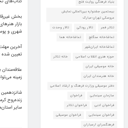
کتاب‌های ت
بنیاد فرهنگی روایت فتح
بیستمین جشنواره بین‌المللی نمایش
عروسکی تهران-مبارک
بازار هنرها
تئاتر فجر
تالار رودکی
تالار وحدت
شهری و پوست
تماشاخانه سنگلج
تماشاخانه هما
تماشاخانه‌ ایران‌شهر
تعیین شده 
حوزه هنری انقلاب اسلامی
خانه تئاتر
خانه موسیقی ایران
علاقه‌مندان 
زمینه می‌توا
خانه هنرمندان ایران
دفتر موسیقی وزارت فرهنگ و ارشاد اسلامی
شانزدهمین ج
سازمان سینمایی
فراخوان
زنده‌روح کرم
فراخوان ادبی
فراخوان تئاتر
سایر استان‌ه
فراخوان سینمایی
فراخوان موسیقی
فرهنگسرای ارسباران