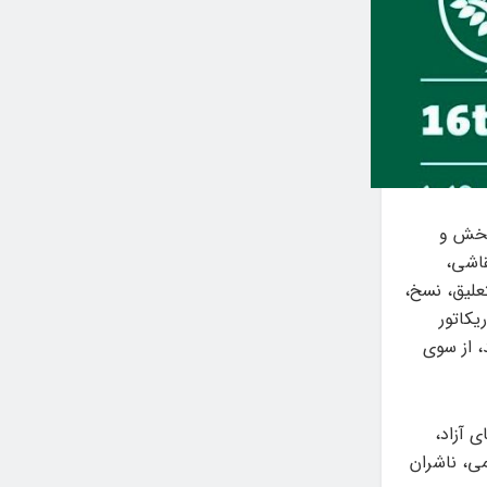
‌بخش و
احی و نقاشی،
لیق، نسخ،
یکاتور
 از سوی
 آزاد،
ی، ناشران