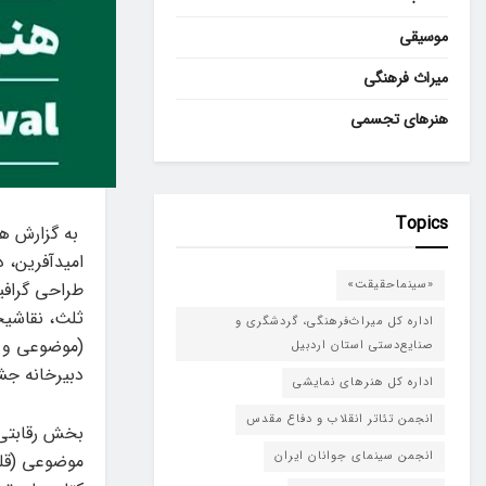
موسیقی
میراث فرهنگی
هنرهای تجسمی
Topics
به گزارش هن
«سینماحقیقت»
طراحی گراف
ثلث، نقاشیخ
اداره کل میراث‌فرهنگی، گردشگری و
(موضوعی و چ
صنایع‌دستی استان اردبیل
دبیرخانه جش
اداره کل هنرهای نمایشی
انجمن تئاتر انقلاب و دفاع مقدس
بخش رقابتی 
انجمن سینمای جوانان ایران
موضوعی (قله