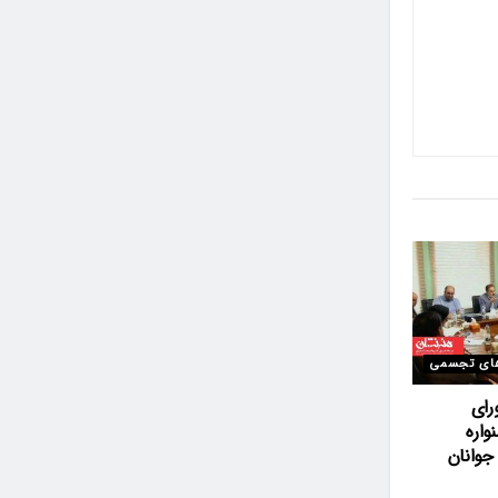
ای تجسمی
رای
اره
وانان