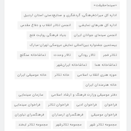
«سینماحقیقت»
اداره کل میراث‌فرهنگی، گردشگری و صنایع‌دستی استان اردبیل
اداره کل هنرهای نمایشی
انجمن تئاتر انقلاب و دفاع مقدس
انجمن سینمای جوانان ایران
بنیاد فرهنگی روایت فتح
بیستمین جشنواره بین‌المللی نمایش عروسکی تهران-مبارک
تئاتر فجر
تالار رودکی
تالار وحدت
تماشاخانه سنگلج
تماشاخانه هما
تماشاخانه‌ ایران‌شهر
حوزه هنری انقلاب اسلامی
خانه تئاتر
خانه موسیقی ایران
خانه هنرمندان ایران
دفتر موسیقی وزارت فرهنگ و ارشاد اسلامی
سازمان سینمایی
فراخوان
فراخوان ادبی
فراخوان تئاتر
فراخوان سینمایی
فراخوان موسیقی
فرهنگسرای ارسباران
فرهنگسرای نیاوران
مجموعه تئاتر شهر
مجموعه تئاترشهر
مجموعه تئاتر لبخند