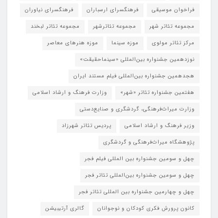
فراخوان موسیقی
فرهنگسرای ارسباران
فرهنگسرای نیاوران
مجموعه تئاتر شهر
مجموعه تئاترشهر
مجموعه تئاتر لبخند
مرکز تئاتر مولوی
موزه سینما
موزه هنرهای معاصر
نوزدهمین جشنواره بین‌المللی «سینماحقیقت»
هجدهمین جشنواره بین‌المللی فیلم مستند ایران
هفتمین جشنواره تئاتر «شهر»
وزارت فرهنگ و ارشاد اسلامی
وزارت میراث‌فرهنگی، گردشگری و صنایع‌دستی
وزیر فرهنگ و ارشاد اسلامی
پردیس تئاتر شهرزاد
پژوهشگاه میراث‌فرهنگی و گردشگری
چهل و سومین جشنواره بین المللی فیلم فجر
چهل و سومین جشنواره بین‌المللی تئاتر فجر
چهل و چهارمین جشنواره بین المللی تئاتر فجر
کانون پرورش فکری کودکان و نوجوانان
گالری آرتیبیشن