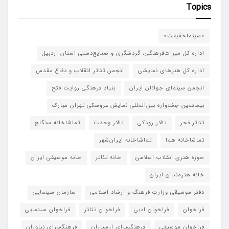
Topics
«سینماحقیقت»
اداره کل میراث‌فرهنگی، گردشگری و صنایع‌دستی استان اردبیل
اداره کل هنرهای نمایشی
انجمن تئاتر انقلاب و دفاع مقدس
انجمن سینمای جوانان ایران
بنیاد فرهنگی روایت فتح
بیستمین جشنواره بین‌المللی نمایش عروسکی تهران-مبارک
تئاتر فجر
تالار رودکی
تالار وحدت
تماشاخانه سنگلج
تماشاخانه هما
تماشاخانه‌ ایران‌شهر
حوزه هنری انقلاب اسلامی
خانه تئاتر
خانه موسیقی ایران
خانه هنرمندان ایران
دفتر موسیقی وزارت فرهنگ و ارشاد اسلامی
سازمان سینمایی
فراخوان
فراخوان ادبی
فراخوان تئاتر
فراخوان سینمایی
فراخوان موسیقی
فرهنگسرای ارسباران
فرهنگسرای نیاوران