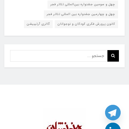
چهل و سومین جشنواره بین‌المللی تئاتر فجر
چهل و چهارمین جشنواره بین المللی تئاتر فجر
کانون پرورش فکری کودکان و نوجوانان
گالری آرتیبیشن