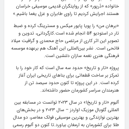
خانواده «دُرپور» که از روایتگران قدیمی موسیقی خراسان
هستند اجرایش کردیم تا راوی طابران و غزل یغما باشیم.»
«برهان من» را پویا پایور میکس و مسترینگ کرده و ضبط
تار در استودیو ۵۴ انجام شده است.کارگردانی، تدوین و
تصویرِ این اثر کاری از مرتضی حاج محمدی و گرافیت میلاد
فاتحی است. نشر بین‌المللی این آهنگ هم برعهده موسسه
فرهنگی هنری نغمه سازان دلنشین است.
پروژه «تار و تاریخ» حدود سه سال است که کار خود را با
تمرکز بر ساخت قطعاتی برای بناهای تاریخی ایران آغاز
کرده است. در این پروژه تا کنون حدود سیصد تن از
هنرمندان سراسر کشورمان حضور داشته‌اند.
آلبوم «تار و تاریخ1» در سال ۲۰۲۳ توانست در مسابقه بین
المللی گلوبال موزیک اواردز – سال ۲۰۲۳ و در بخش‌های
بهترین نوازندگی و بهترین موسیقی فولک معاصر، دو مدال
طلا برای کشورمان به ارمغان بیاورد.تا کنون دو آلبوم رسمی