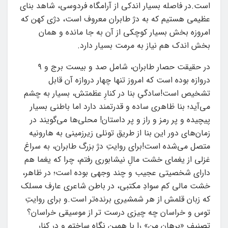
است.در فاصله بسیار اندکی از آرامگاه فردوسی، شاهد بنای
عظیمی هستیم که به دژ طابران معروف است، دژی کهن که
امروزه بخش بسیار کوچکی از آن به جا مانده و همان
بخش اندک هم نیاز به مرمت بسیار دارد.
در حقیقت حصار طابران، شامل صد و بیست برج و ۹
دروازه بوده است که امروز تنها چهار دروازه آن قابل
تشخیص است!سادگیِ بنا در کنارِ عظمتش، بسیار به چشم
می‌آید؛ بنا ظاهری ساده و قدرتمند دارد اما باطنی بسیار
پیچیده و پر رمز و راز و پر داستان! محلی‌ها می‌گویند در
زمان‌های دور این بنا از طریق تونلی زیرزمینی به هارونیه
متصل می‌شده است!برای روایتِ دژ بزرگ طابران، به سراغ
غزلی از یغمای خشت مالِ نیشابوری رفتم، چرا که یغما هم
دارای شخصیتی عجیب و چند وجهی بوده است؛ در ظاهر،
خشت مالی کم سوادِ مکتبی، در باطن شاعری عارف مسلک
که زبان قلمش از هر شمشیری برنده‌تر است.و برای روایتِ
توس و خراسان چه چیزی درست تر از موسیقی خراسان؟
تصنیف «برهان من» را با همین نگاه ساختم و در کنار