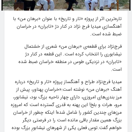
تاره‌ترین اثر از پروژه «تار و تاریخ‌» با عنوان «برهان من» با
آهنگسازیِ میدیا فرج نژاد در کنار دژ «تابران» در خراسان
ضبط شده است.
فرج‌نژاد برای قطعه‌ی «برهان من» شعری از خشتمال
نیشابوری را انتخاب کرده است. این قطعه در کنار دژ
«تابران» در نزدیکی طوس در منطقه خراسان ضبط شده
است.
میدیا فرج‌نژاد طراح و آهنگساز پروژه «تار و تاریخ» درباره
آهنگ «برهان من» نوشته است:«خراسانِ پهناور، پیش از
مرز بندی‌های امروزی، دارای چهار ناحیه بزرگ بود، نیشابور،
مرو، هرات و بلخ! این پهنه به قدری گسترده است که امروزه
مرزهای چندین کشور را شامل شده! اینکه چطور از خراسان
بزرگ همین مقدار باقی مانده است را در فرصتی دیگر
خواهم گفت.توسِ فعلی یکی از شهرهای نیشابورِ بزرگ بوده