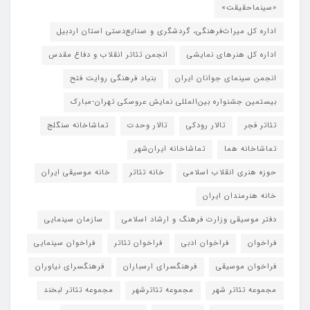
«سینماحقیقت»
اداره کل میراث‌فرهنگی، گردشگری و صنایع‌دستی استان اردبیل
اداره کل هنرهای نمایشی
انجمن تئاتر انقلاب و دفاع مقدس
انجمن سینمای جوانان ایران
بنیاد فرهنگی روایت فتح
بیستمین جشنواره بین‌المللی نمایش عروسکی تهران-مبارک
تئاتر فجر
تالار رودکی
تالار وحدت
تماشاخانه سنگلج
تماشاخانه هما
تماشاخانه‌ ایران‌شهر
حوزه هنری انقلاب اسلامی
خانه تئاتر
خانه موسیقی ایران
خانه هنرمندان ایران
دفتر موسیقی وزارت فرهنگ و ارشاد اسلامی
سازمان سینمایی
فراخوان
فراخوان ادبی
فراخوان تئاتر
فراخوان سینمایی
فراخوان موسیقی
فرهنگسرای ارسباران
فرهنگسرای نیاوران
مجموعه تئاتر شهر
مجموعه تئاترشهر
مجموعه تئاتر لبخند