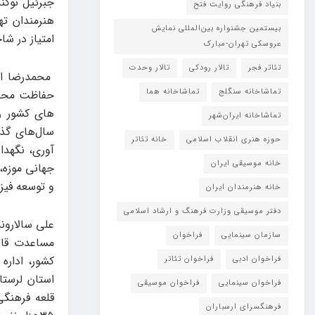
جبرئیل نوکن
بنیاد فرهنگی روایت فتح
هنرمندان ته
بیستمین جشنواره بین‌المللی نمایش
امتیاز در شا
عروسکی تهران-مبارک
تئاتر فجر
تالار رودکی
تالار وحدت
محمدرضا اشر
تماشاخانه سنگلج
تماشاخانه هما
حفاظت محیط 
های کشور را
تماشاخانه‌ ایران‌شهر
حوزه هنری انقلاب اسلامی
خانه تئاتر
آوری، نگهدا
خانه موسیقی ایران
جهانی موزه،
و توسعه فیز
خانه هنرمندان ایران
دفتر موسیقی وزارت فرهنگ و ارشاد اسلامی
علی سالارو
سازمان سینمایی
فراخوان
مساعدت قا
کشور، اداره
فراخوان ادبی
فراخوان تئاتر
استان لرستا
فراخوان سینمایی
فراخوان موسیقی
فرهنگسرای ارسباران