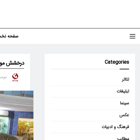
صفحه نخ
Categories
درخشش موزه 
توس
تئاتر
تبلیغات
سینما
عکس
فرهنگ و ادبیات
مطالب