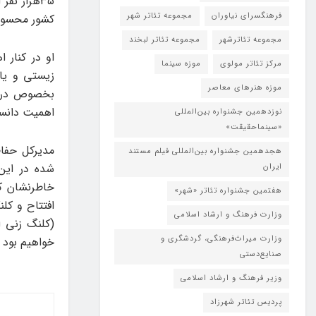
۳۵هزار نف
فرهنگسرای نیاوران
مجموعه تئاتر شهر
کشور محسوب
مجموعه تئاترشهر
مجموعه تئاتر لبخند
او در کنار 
مرکز تئاتر مولوی
موزه سینما
زیستی و یا
موزه هنرهای معاصر
بخصوص در کو
اهمیت دانس
نوزدهمین جشنواره بین‌المللی
«سینماحقیقت»
مدیرکل حفا
هجدهمین جشنواره بین‌المللی فیلم مستند
شده در این
ایران
خاطرنشان کر
هفتمین جشنواره تئاتر «شهر»
افتتاح و کل
وزارت فرهنگ و ارشاد اسلامی
(کلنگ زنی ا
وزارت میراث‌فرهنگی، گردشگری و
خواهیم بود 
صنایع‌دستی
وزیر فرهنگ و ارشاد اسلامی
پردیس تئاتر شهرزاد