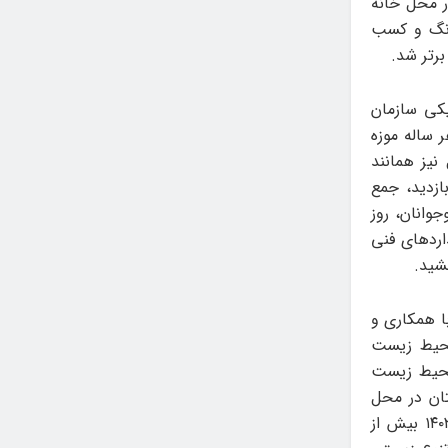
ر محل خانه
ررنگ و کسب
برتر شد.
یکی سازمان
 ساله موزه
نیز همانند
 بازدید، جمع
وانان، روز
اردهای فنی
شید.
 همکاری و
حیط زیست
 محیط زیست
تان در محل
قلعه فرهنگی تاریخی فلک‌الافلاک خرم آباد در سال ۱۴۰۱، تنها در ایام عید نوروز ۱۴۰۲ بیش از