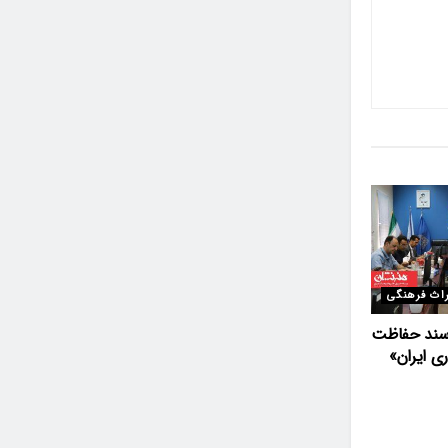
اث فرهنگی
ند حفاظت
ری ایران»