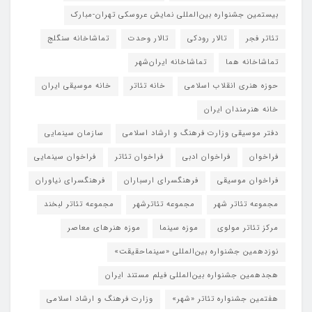
بیستمین جشنواره بین‌المللی نمایش عروسکی تهران-مبارک
تئاتر فجر
تالار رودکی
تالار وحدت
تماشاخانه سنگلج
تماشاخانه هما
تماشاخانه‌ ایران‌شهر
حوزه هنری انقلاب اسلامی
خانه تئاتر
خانه موسیقی ایران
خانه هنرمندان ایران
دفتر موسیقی وزارت فرهنگ و ارشاد اسلامی
سازمان سینمایی
فراخوان
فراخوان ادبی
فراخوان تئاتر
فراخوان سینمایی
فراخوان موسیقی
فرهنگسرای ارسباران
فرهنگسرای نیاوران
مجموعه تئاتر شهر
مجموعه تئاترشهر
مجموعه تئاتر لبخند
مرکز تئاتر مولوی
موزه سینما
موزه هنرهای معاصر
نوزدهمین جشنواره بین‌المللی «سینماحقیقت»
هجدهمین جشنواره بین‌المللی فیلم مستند ایران
هفتمین جشنواره تئاتر «شهر»
وزارت فرهنگ و ارشاد اسلامی