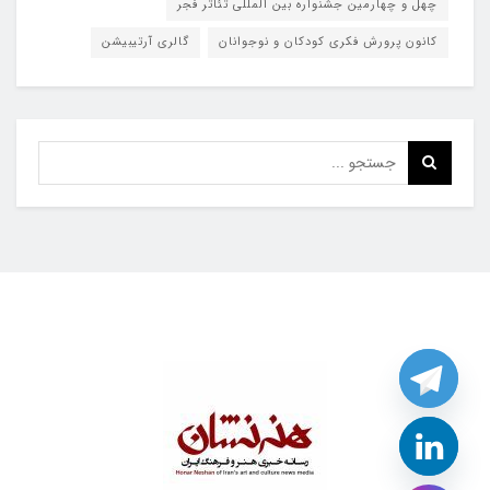
چهل و چهارمین جشنواره بین المللی تئاتر فجر
کانون پرورش فکری کودکان و نوجوانان
گالری آرتیبیشن