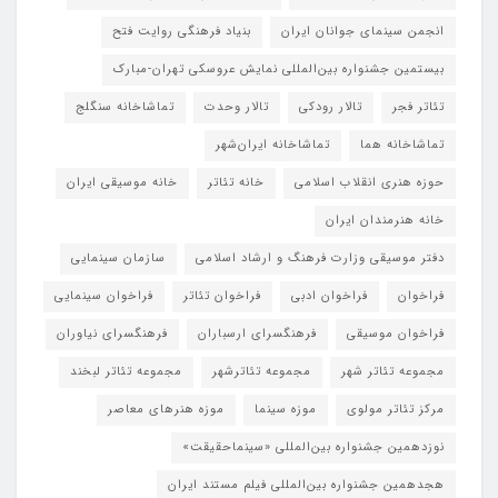
انجمن سینمای جوانان ایران
بنیاد فرهنگی روایت فتح
بیستمین جشنواره بین‌المللی نمایش عروسکی تهران-مبارک
تئاتر فجر
تالار رودکی
تالار وحدت
تماشاخانه سنگلج
تماشاخانه هما
تماشاخانه‌ ایران‌شهر
حوزه هنری انقلاب اسلامی
خانه تئاتر
خانه موسیقی ایران
خانه هنرمندان ایران
دفتر موسیقی وزارت فرهنگ و ارشاد اسلامی
سازمان سینمایی
فراخوان
فراخوان ادبی
فراخوان تئاتر
فراخوان سینمایی
فراخوان موسیقی
فرهنگسرای ارسباران
فرهنگسرای نیاوران
مجموعه تئاتر شهر
مجموعه تئاترشهر
مجموعه تئاتر لبخند
مرکز تئاتر مولوی
موزه سینما
موزه هنرهای معاصر
نوزدهمین جشنواره بین‌المللی «سینماحقیقت»
هجدهمین جشنواره بین‌المللی فیلم مستند ایران