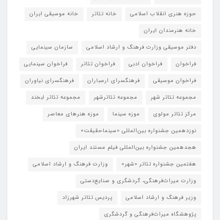
حوزه هنری انقلاب اسلامی
خانه تئاتر
خانه موسیقی ایران
خانه هنرمندان ایران
دفتر موسیقی وزارت فرهنگ و ارشاد اسلامی
سازمان سینمایی
فراخوان
فراخوان ادبی
فراخوان تئاتر
فراخوان سینمایی
فراخوان موسیقی
فرهنگسرای ارسباران
فرهنگسرای نیاوران
مجموعه تئاتر شهر
مجموعه تئاترشهر
مجموعه تئاتر لبخند
مرکز تئاتر مولوی
موزه سینما
موزه هنرهای معاصر
نوزدهمین جشنواره بین‌المللی «سینماحقیقت»
هجدهمین جشنواره بین‌المللی فیلم مستند ایران
هفتمین جشنواره تئاتر «شهر»
وزارت فرهنگ و ارشاد اسلامی
وزارت میراث‌فرهنگی، گردشگری و صنایع‌دستی
وزیر فرهنگ و ارشاد اسلامی
پردیس تئاتر شهرزاد
پژوهشگاه میراث‌فرهنگی و گردشگری