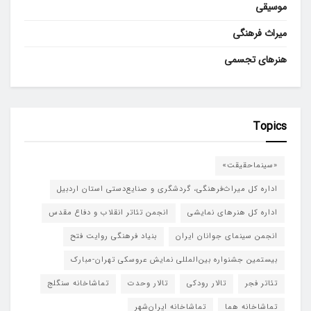
موسیقی
میراث فرهنگی
هنرهای تجسمی
Topics
«سینماحقیقت»
اداره کل میراث‌فرهنگی، گردشگری و صنایع‌دستی استان اردبیل
اداره کل هنرهای نمایشی
انجمن تئاتر انقلاب و دفاع مقدس
انجمن سینمای جوانان ایران
بنیاد فرهنگی روایت فتح
بیستمین جشنواره بین‌المللی نمایش عروسکی تهران-مبارک
تئاتر فجر
تالار رودکی
تالار وحدت
تماشاخانه سنگلج
تماشاخانه هما
تماشاخانه‌ ایران‌شهر