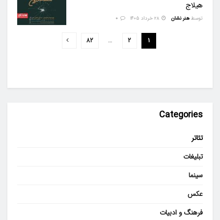
هیلاج
توسط
هنر نشان
۲۸ خرداد ۱۴۰۵
0
۸۲
…
۲
۱
Categories
تئاتر
تبلیغات
سینما
عکس
فرهنگ و ادبیات