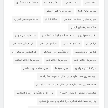
تئاتر فجر
تالار رودکی
تالار وحدت
تماشاخانه سنگلج
تماشاخانه هما
تماشاخانه‌ ایران‌شهر
حوزه هنری انقلاب اسلامی
خانه تئاتر
خانه موسیقی ایران
خانه هنرمندان ایران
دفتر موسیقی وزارت فرهنگ و ارشاد اسلامی
سازمان سینمایی
فراخوان
فراخوان ادبی
فراخوان تئاتر
فراخوان سینمایی
فراخوان موسیقی
فرهنگسرای ارسباران
فرهنگسرای نیاوران
مجموعه تئاتر شهر
مجموعه تئاترشهر
مجموعه تئاتر لبخند
مرکز تئاتر مولوی
موزه سینما
موزه هنرهای معاصر
نوزدهمین جشنواره بین‌المللی «سینماحقیقت»
هجدهمین جشنواره بین‌المللی فیلم مستند ایران
هفتمین جشنواره تئاتر «شهر»
وزارت فرهنگ و ارشاد اسلامی
وزارت میراث‌فرهنگی، گردشگری و صنایع‌دستی