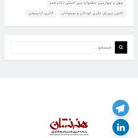
چهل و چهارمین جشنواره بین المللی تئاتر فجر
کانون پرورش فکری کودکان و نوجوانان
گالری آرتیبیشن