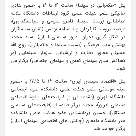
پنل «حکمرانی در سینما» ساعت ۱۴ تا ۱۶ با حضور هادی
خانیکی عضو هیئت علمی گروه ارتباطات دانشگاه علامه
طباطبایی (رسانه سینما، قلمرو عمومی و سیاستگذاری)،
مرضیه برومند کارگردان و فیلمنامه نویس (نقش سینماگران
در شکل گیری بحران امروز سینمای ایران)، سید محمد
بهشتی مدیر فرهنگی (نسبت سینما و حکمرانی)، روح الله
حسینی معاون نظارت و ارزشیابی سازمان سینمایی (در
کشاکش میان سینمای کمدی و سینمای اجتماعی) برگزار می
شود.
پنل «اقتصاد سینمای ایران» ساعت ۱۶ تا ۱۷:۱۵ با حضور
میثم موسائی عضو هیئت علمی دانشکده علوم اجتماعی
دانشگاه تهران (مقدمه ای بر ظرفیت‌های بلقوه اقتصادی
سینمای ایران)، مجید برزگر فیلمساز (ظرفیت‌های سینمای
مستقل)، حسین یزدانشناس عضو هیئت علمی دانشکده
هنر دانشگاه دامغان (چالش های اقتصادی سینمای ایران)
برگزار خواهد شد.