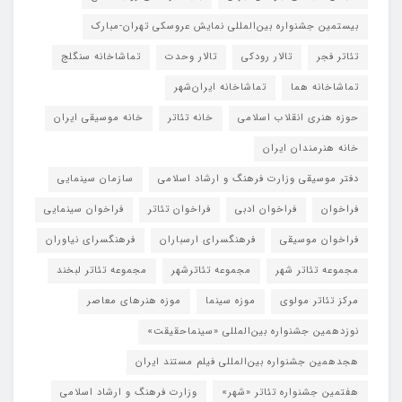
بیستمین جشنواره بین‌المللی نمایش عروسکی تهران-مبارک
تئاتر فجر
تالار رودکی
تالار وحدت
تماشاخانه سنگلج
تماشاخانه هما
تماشاخانه‌ ایران‌شهر
حوزه هنری انقلاب اسلامی
خانه تئاتر
خانه موسیقی ایران
خانه هنرمندان ایران
دفتر موسیقی وزارت فرهنگ و ارشاد اسلامی
سازمان سینمایی
فراخوان
فراخوان ادبی
فراخوان تئاتر
فراخوان سینمایی
فراخوان موسیقی
فرهنگسرای ارسباران
فرهنگسرای نیاوران
مجموعه تئاتر شهر
مجموعه تئاترشهر
مجموعه تئاتر لبخند
مرکز تئاتر مولوی
موزه سینما
موزه هنرهای معاصر
نوزدهمین جشنواره بین‌المللی «سینماحقیقت»
هجدهمین جشنواره بین‌المللی فیلم مستند ایران
هفتمین جشنواره تئاتر «شهر»
وزارت فرهنگ و ارشاد اسلامی