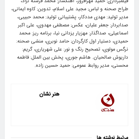
فیلمبرداری: حمید مهرافروز، آهنگساز: محمد فرشته نژاد،
طراح صحنه و لباس: مجید علی اسلام، تدوین: کاوه ایمانی،
مدیر تولید: مهدی مددکار، پشتیبانی تولید: محمد حبیبی،
صدابردار: جعفر علیان، عکس: مصطفی مهدوی، علی اکبر
اسماعیلی، صداگذار: مهزیار یزدانی نیا، برنامه ریز: محمد
حمیدی، دستیار اول کارگردان: حامد نوبری، منشی صحنه:
نرگس مولوی، تصحیح رنگ و نور: علی شهریاری، گریم:
داریوش صالحیان. هاشم جوری، پخش بین الملل: فاطمه
محسنی، مدیر روابط عمومی: حمید حسین زاده.
هنر نشان
مرتبط
نوشته ها