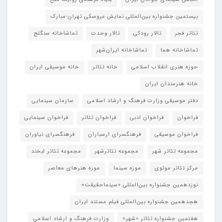
بیستمین جشنواره بین‌المللی نمایش عروسکی تهران-مبارک
تئاتر فجر
تالار رودکی
تالار وحدت
تماشاخانه سنگلج
تماشاخانه هما
تماشاخانه‌ ایران‌شهر
حوزه هنری انقلاب اسلامی
خانه تئاتر
خانه موسیقی ایران
خانه هنرمندان ایران
دفتر موسیقی وزارت فرهنگ و ارشاد اسلامی
سازمان سینمایی
فراخوان
فراخوان ادبی
فراخوان تئاتر
فراخوان سینمایی
فراخوان موسیقی
فرهنگسرای ارسباران
فرهنگسرای نیاوران
مجموعه تئاتر شهر
مجموعه تئاترشهر
مجموعه تئاتر لبخند
مرکز تئاتر مولوی
موزه سینما
موزه هنرهای معاصر
نوزدهمین جشنواره بین‌المللی «سینماحقیقت»
هجدهمین جشنواره بین‌المللی فیلم مستند ایران
هفتمین جشنواره تئاتر «شهر»
وزارت فرهنگ و ارشاد اسلامی