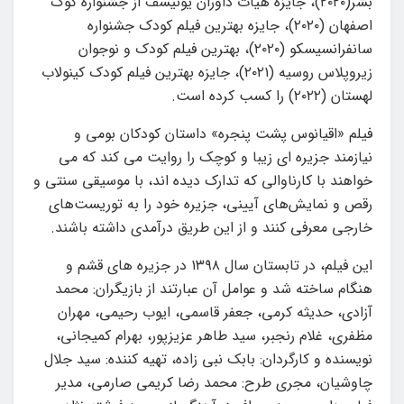
بشر(۲۰۲۰)، جایزه هیات داوران یونیسف از جشنواره کوک
اصفهان (۲۰۲۰)، جایزه بهترین فیلم کودک جشنواره
سانفرانسیسکو (۲۰۲۰)، بهترین فیلم کودک و نوجوان
زیروپلاس روسیه (۲۰۲۱)، جایزه بهترین فیلم کودک کینولاب
لهستان (۲۰۲۲) را کسب کرده است.
فیلم «اقیانوس پشت پنجره» داستان کودکان بومی و
نیازمند جزیره ای زیبا و کوچک را روایت می کند که می
خواهند با کارناوالی که تدارک دیده اند، با موسیقی سنتی و
رقص و نمایش‌های آیینی، جزیره خود را به توریست‌های
خارجی معرفی کنند و از این طریق درآمدی داشته باشند.
این فیلم، در تابستان سال ۱۳۹۸ در جزیره های قشم و
هنگام ساخته شد و عوامل آن عبارتند از بازیگران: محمد
آزادی، حدیثه کرمی، جعفر قاسمی، ایوب رحیمی، مهران
مظفری، غلام رنجبر، سید طاهر عزیزپور، بهرام کمیجانی،
نویسنده و کارگردان: بابک نبی زاده، تهیه کننده: سید جلال
چاوشیان، مجری طرح: محمد رضا کریمی صارمی، مدیر