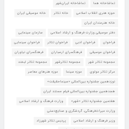
تماشاخانه هما
تماشاخانه‌ ایران‌شهر
حوزه هنری انقلاب اسلامی
خانه تئاتر
خانه موسیقی ایران
خانه هنرمندان ایران
دفتر موسیقی وزارت فرهنگ و ارشاد اسلامی
سازمان سینمایی
فراخوان
فراخوان ادبی
فراخوان تئاتر
فراخوان سینمایی
فراخوان موسیقی
فرهنگسرای ارسباران
فرهنگسرای نیاوران
مجموعه تئاتر شهر
مجموعه تئاترشهر
مجموعه تئاتر لبخند
مرکز تئاتر مولوی
موزه سینما
موزه هنرهای معاصر
نوزدهمین جشنواره بین‌المللی «سینماحقیقت»
هجدهمین جشنواره بین‌المللی فیلم مستند ایران
هفتمین جشنواره تئاتر «شهر»
وزارت فرهنگ و ارشاد اسلامی
وزارت میراث‌فرهنگی، گردشگری و صنایع‌دستی
وزیر فرهنگ و ارشاد اسلامی
پردیس تئاتر شهرزاد