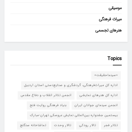
موسیقی
میراث فرهنگی
هنرهای تجسمی
Topics
«سینماحقیقت»
اداره کل میراث‌فرهنگی، گردشگری و صنایع‌دستی استان اردبیل
اداره کل هنرهای نمایشی
انجمن تئاتر انقلاب و دفاع مقدس
انجمن سینمای جوانان ایران
بنیاد فرهنگی روایت فتح
بیستمین جشنواره بین‌المللی نمایش عروسکی تهران-مبارک
تئاتر فجر
تالار رودکی
تالار وحدت
تماشاخانه سنگلج