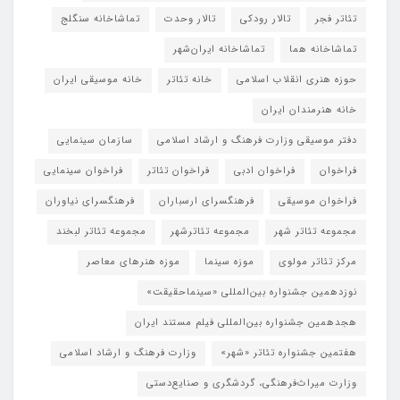
تئاتر فجر
تالار رودکی
تالار وحدت
تماشاخانه سنگلج
تماشاخانه هما
تماشاخانه‌ ایران‌شهر
حوزه هنری انقلاب اسلامی
خانه تئاتر
خانه موسیقی ایران
خانه هنرمندان ایران
دفتر موسیقی وزارت فرهنگ و ارشاد اسلامی
سازمان سینمایی
فراخوان
فراخوان ادبی
فراخوان تئاتر
فراخوان سینمایی
فراخوان موسیقی
فرهنگسرای ارسباران
فرهنگسرای نیاوران
مجموعه تئاتر شهر
مجموعه تئاترشهر
مجموعه تئاتر لبخند
مرکز تئاتر مولوی
موزه سینما
موزه هنرهای معاصر
نوزدهمین جشنواره بین‌المللی «سینماحقیقت»
هجدهمین جشنواره بین‌المللی فیلم مستند ایران
هفتمین جشنواره تئاتر «شهر»
وزارت فرهنگ و ارشاد اسلامی
وزارت میراث‌فرهنگی، گردشگری و صنایع‌دستی