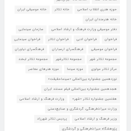
حوزه هنری انقلاب اسلامی
خانه تئاتر
خانه موسیقی ایران
خانه هنرمندان ایران
دفتر موسیقی وزارت فرهنگ و ارشاد اسلامی
سازمان سینمایی
فراخوان
فراخوان ادبی
فراخوان تئاتر
فراخوان سینمایی
فراخوان موسیقی
فرهنگسرای ارسباران
فرهنگسرای نیاوران
مجموعه تئاتر شهر
مجموعه تئاترشهر
مجموعه تئاتر لبخند
مرکز تئاتر مولوی
موزه سینما
موزه هنرهای معاصر
نوزدهمین جشنواره بین‌المللی «سینماحقیقت»
هجدهمین جشنواره بین‌المللی فیلم مستند ایران
هفتمین جشنواره تئاتر «شهر»
وزارت فرهنگ و ارشاد اسلامی
وزارت میراث‌فرهنگی، گردشگری و صنایع‌دستی
وزیر فرهنگ و ارشاد اسلامی
پردیس تئاتر شهرزاد
پژوهشگاه میراث‌فرهنگی و گردشگری