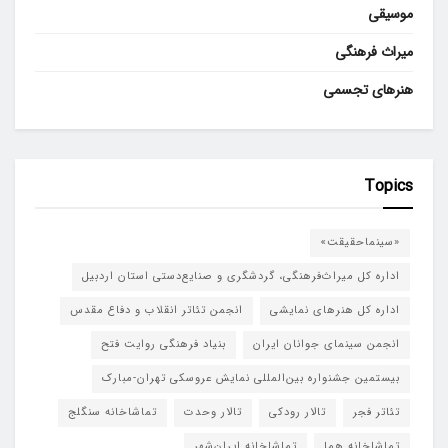
موسیقی
میراث فرهنگی
هنرهای تجسمی
Topics
«سینماحقیقت»
اداره کل میراث‌فرهنگی، گردشگری و صنایع‌دستی استان اردبیل
اداره کل هنرهای نمایشی
انجمن تئاتر انقلاب و دفاع مقدس
انجمن سینمای جوانان ایران
بنیاد فرهنگی روایت فتح
بیستمین جشنواره بین‌المللی نمایش عروسکی تهران-مبارک
تئاتر فجر
تالار رودکی
تالار وحدت
تماشاخانه سنگلج
تماشاخانه هما
تماشاخانه‌ ایران‌شهر