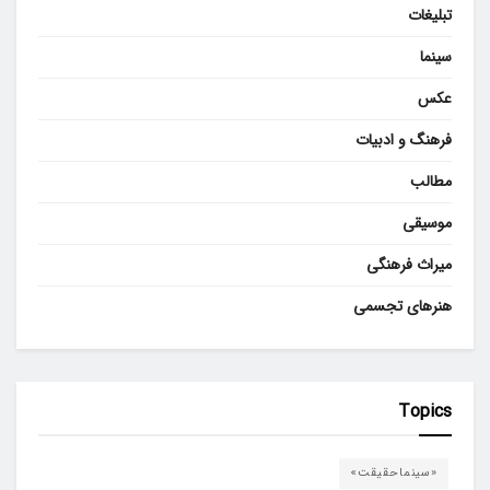
تبلیغات
سینما
عکس
فرهنگ و ادبیات
مطالب
موسیقی
میراث فرهنگی
هنرهای تجسمی
Topics
«سینماحقیقت»