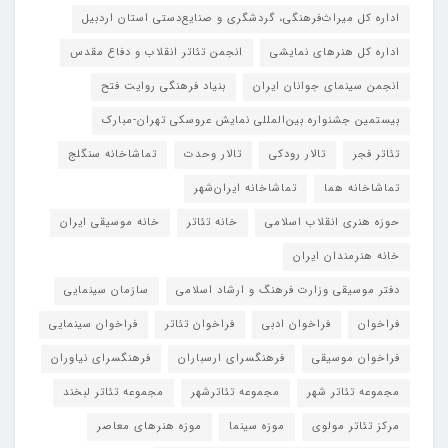
اداره کل میراث‌فرهنگی، گردشگری و صنایع‌دستی استان اردبیل
اداره کل هنرهای نمایشی
انجمن تئاتر انقلاب و دفاع مقدس
انجمن سینمای جوانان ایران
بنیاد فرهنگی روایت فتح
بیستمین جشنواره بین‌المللی نمایش عروسکی تهران-مبارک
تئاتر فجر
تالار رودکی
تالار وحدت
تماشاخانه سنگلج
تماشاخانه هما
تماشاخانه‌ ایران‌شهر
حوزه هنری انقلاب اسلامی
خانه تئاتر
خانه موسیقی ایران
خانه هنرمندان ایران
دفتر موسیقی وزارت فرهنگ و ارشاد اسلامی
سازمان سینمایی
فراخوان
فراخوان ادبی
فراخوان تئاتر
فراخوان سینمایی
فراخوان موسیقی
فرهنگسرای ارسباران
فرهنگسرای نیاوران
مجموعه تئاتر شهر
مجموعه تئاترشهر
مجموعه تئاتر لبخند
مرکز تئاتر مولوی
موزه سینما
موزه هنرهای معاصر