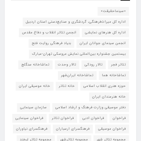
«سینماحقیقت»
اداره کل میراث‌فرهنگی، گردشگری و صنایع‌دستی استان اردبیل
اداره کل هنرهای نمایشی
انجمن تئاتر انقلاب و دفاع مقدس
انجمن سینمای جوانان ایران
بنیاد فرهنگی روایت فتح
بیستمین جشنواره بین‌المللی نمایش عروسکی تهران-مبارک
تئاتر فجر
تالار رودکی
تالار وحدت
تماشاخانه سنگلج
تماشاخانه هما
تماشاخانه‌ ایران‌شهر
حوزه هنری انقلاب اسلامی
خانه تئاتر
خانه موسیقی ایران
خانه هنرمندان ایران
دفتر موسیقی وزارت فرهنگ و ارشاد اسلامی
سازمان سینمایی
فراخوان
فراخوان ادبی
فراخوان تئاتر
فراخوان سینمایی
فراخوان موسیقی
فرهنگسرای ارسباران
فرهنگسرای نیاوران
مجموعه تئاتر شهر
مجموعه تئاترشهر
مجموعه تئاتر لبخند