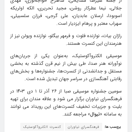
از جمله علیرضا مشایخی، شاهرخ خواجه‌نوری، مهدی
جلالی، نیما عطرکار روشن، مجید تحریری، الکه اولریکه
اسوبودا، ارسلان عابدیان، علی گرجی، فرزان سلسبیلی،
سهراب معتبر و پرهام ایزدیار است.
راژان بیات، نوازنده فلوت و فرمهر بیگلو، نوازنده ویولن نیز از
هنرمندان این کنسرت هستند.
موسیقی الکتروآکوستیک، به‌عنوان یکی از جریان‌های
نوآورانه هنر صدا، طی بیش از نیم قرن گذشته به بخشی
مستقل و جدانشدنی از کنسرت‌ها، جشنواره‌ها و بخش‌های
رقابتی آهنگسازی در سراسر جهان تبدیل شده است.
سومین جشنواره موسیقی صبا از ۲۶ آذر تا ۱ دی ۱۴۰۳ در
فرهنگسرای نیاوران برگزار می شود و علاقه مندان برای تهیه
بلیت و جزییات تخفیف کنسرت‌های این رویداد می توانند
به سامانه «
تیوال
» مراجعه کنند.
برچسب ها:
فرهنگسرای نیاوران
کنسرت الکتروآکوستیک