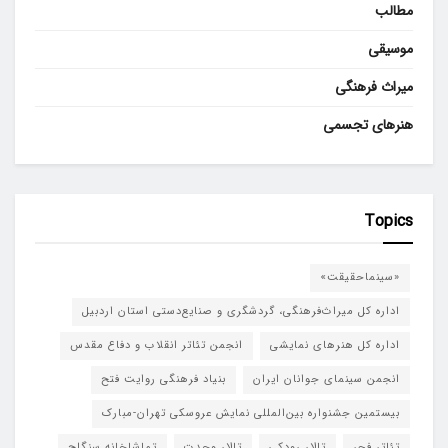
مطالب
موسیقی
میراث فرهنگی
هنرهای تجسمی
Topics
«سینماحقیقت»
اداره کل میراث‌فرهنگی، گردشگری و صنایع‌دستی استان اردبیل
اداره کل هنرهای نمایشی
انجمن تئاتر انقلاب و دفاع مقدس
انجمن سینمای جوانان ایران
بنیاد فرهنگی روایت فتح
بیستمین جشنواره بین‌المللی نمایش عروسکی تهران-مبارک
تئاتر فجر
تالار رودکی
تالار وحدت
تماشاخانه سنگلج