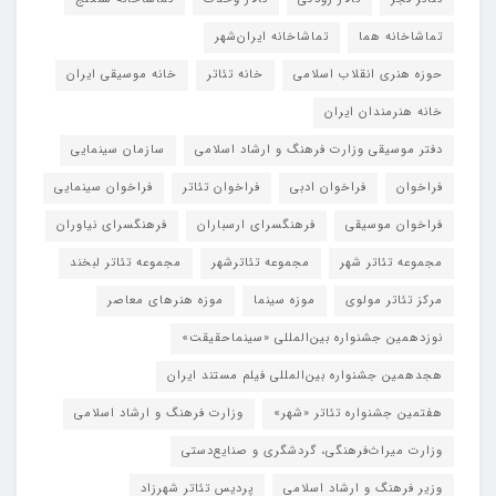
تماشاخانه هما
تماشاخانه‌ ایران‌شهر
حوزه هنری انقلاب اسلامی
خانه تئاتر
خانه موسیقی ایران
خانه هنرمندان ایران
دفتر موسیقی وزارت فرهنگ و ارشاد اسلامی
سازمان سینمایی
فراخوان
فراخوان ادبی
فراخوان تئاتر
فراخوان سینمایی
فراخوان موسیقی
فرهنگسرای ارسباران
فرهنگسرای نیاوران
مجموعه تئاتر شهر
مجموعه تئاترشهر
مجموعه تئاتر لبخند
مرکز تئاتر مولوی
موزه سینما
موزه هنرهای معاصر
نوزدهمین جشنواره بین‌المللی «سینماحقیقت»
هجدهمین جشنواره بین‌المللی فیلم مستند ایران
هفتمین جشنواره تئاتر «شهر»
وزارت فرهنگ و ارشاد اسلامی
وزارت میراث‌فرهنگی، گردشگری و صنایع‌دستی
وزیر فرهنگ و ارشاد اسلامی
پردیس تئاتر شهرزاد