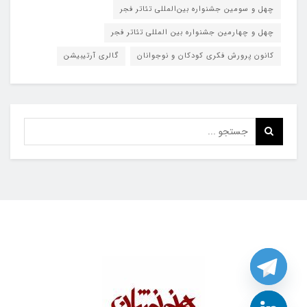
چهل و سومین جشنواره بین‌المللی تئاتر فجر
چهل و چهارمین جشنواره بین المللی تئاتر فجر
کانون پرورش فکری کودکان و نوجوانان
گالری آرتیبیشن