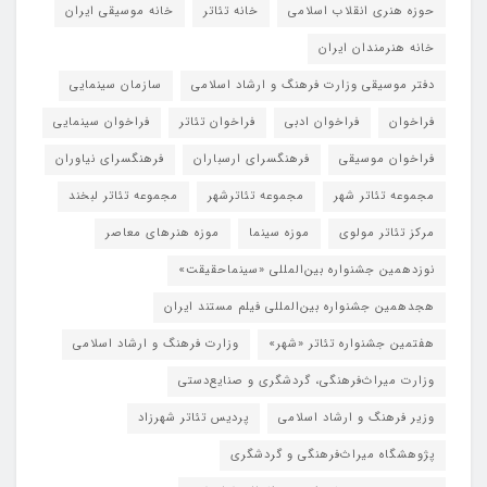
حوزه هنری انقلاب اسلامی
خانه تئاتر
خانه موسیقی ایران
خانه هنرمندان ایران
دفتر موسیقی وزارت فرهنگ و ارشاد اسلامی
سازمان سینمایی
فراخوان
فراخوان ادبی
فراخوان تئاتر
فراخوان سینمایی
فراخوان موسیقی
فرهنگسرای ارسباران
فرهنگسرای نیاوران
مجموعه تئاتر شهر
مجموعه تئاترشهر
مجموعه تئاتر لبخند
مرکز تئاتر مولوی
موزه سینما
موزه هنرهای معاصر
نوزدهمین جشنواره بین‌المللی «سینماحقیقت»
هجدهمین جشنواره بین‌المللی فیلم مستند ایران
هفتمین جشنواره تئاتر «شهر»
وزارت فرهنگ و ارشاد اسلامی
وزارت میراث‌فرهنگی، گردشگری و صنایع‌دستی
وزیر فرهنگ و ارشاد اسلامی
پردیس تئاتر شهرزاد
پژوهشگاه میراث‌فرهنگی و گردشگری