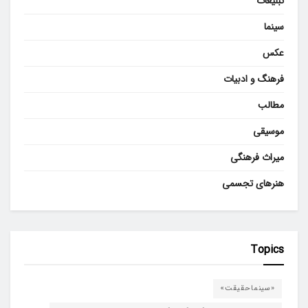
تبلیغات
سینما
عکس
فرهنگ و ادبیات
مطالب
موسیقی
میراث فرهنگی
هنرهای تجسمی
Topics
«سینماحقیقت»