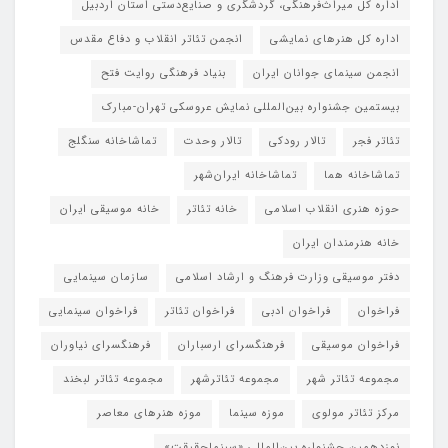
اداره کل میراث‌فرهنگی، گردشگری و صنایع‌دستی استان اردبیل
اداره کل هنرهای نمایشی
انجمن تئاتر انقلاب و دفاع مقدس
انجمن سینمای جوانان ایران
بنیاد فرهنگی روایت فتح
بیستمین جشنواره بین‌المللی نمایش عروسکی تهران-مبارک
تئاتر فجر
تالار رودکی
تالار وحدت
تماشاخانه سنگلج
تماشاخانه هما
تماشاخانه‌ ایران‌شهر
حوزه هنری انقلاب اسلامی
خانه تئاتر
خانه موسیقی ایران
خانه هنرمندان ایران
دفتر موسیقی وزارت فرهنگ و ارشاد اسلامی
سازمان سینمایی
فراخوان
فراخوان ادبی
فراخوان تئاتر
فراخوان سینمایی
فراخوان موسیقی
فرهنگسرای ارسباران
فرهنگسرای نیاوران
مجموعه تئاتر شهر
مجموعه تئاترشهر
مجموعه تئاتر لبخند
مرکز تئاتر مولوی
موزه سینما
موزه هنرهای معاصر
نوزدهمین جشنواره بین‌المللی «سینماحقیقت»