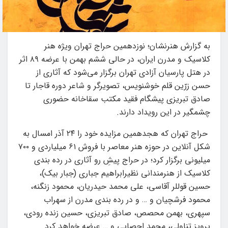
به گزارش هنرنشان؛ نوزدهمین حراج تهران ویژه هنر
کلاسیک و مدرن ایران، در حالی ششم بهمن با عرضه ۸۹ اثر
در هتل پارسیان آزادی تهران برگزار می‌شود که آثاری از
حسن زرّین قلم خوشنویس، تصویرگر و شاعر دوره قاجار تا
صادق تبریزی پیشگام فقید مکتب سقاخانه حضوری
چشمگیر در این رویداد دارند.
حراج تهران که هجدهمین مزایده خود را ۲۴ آذر امسال به
شکل آنلاین در حوزه هنر معاصر با فروش ۶۱ میلیاردی و ۷۰۰
میلیونی برگزار کرد؛ در حراج پیشِ رو آثاری در رده بندی
کلاسیک از هنرمندانی نظیرابراهیم جباری (جبار بیک)،
حسین قوللر آقاسی، علی محمد حیدریان، محمود زنگنه،
محمود فرشچیان و … و در رده بندی مدرن از سهراب
سپهری، بهمن محصص، صادق تبریزی، حسین زنده رودی،
پرویز تناولی، محمد احصایی و … عرضه خواهد کرد.